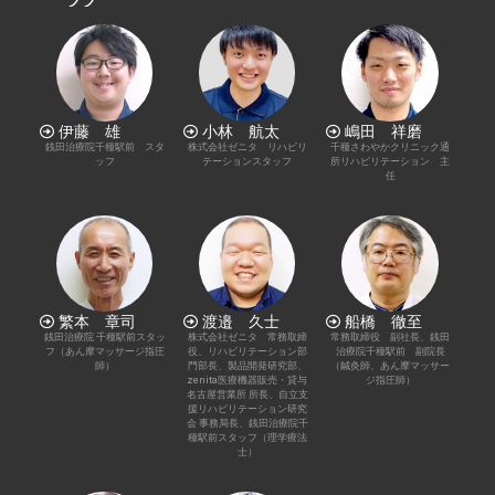
伊藤 雄
小林 航太
嶋田 祥磨
銭田治療院千種駅前 スタ
株式会社ゼニタ リハビリ
千種さわやかクリニック通
ッフ
テーションスタッフ
所リハビリテーション 主
任
繁本 章司
渡邉 久士
船橋 徹至
銭田治療院 千種駅前スタッ
株式会社ゼニタ 常務取締
常務取締役 副社長、銭田
フ（あん摩マッサージ指圧
役、リハビリテーション部
治療院千種駅前 副院長
師）
門部長、製品開発研究部、
（鍼灸師、あん摩マッサー
zenita医療機器販売・貸与
ジ指圧師）
名古屋営業所 所長、自立支
援リハビリテーション研究
会 事務局長、銭田治療院千
種駅前スタッフ（理学療法
士）