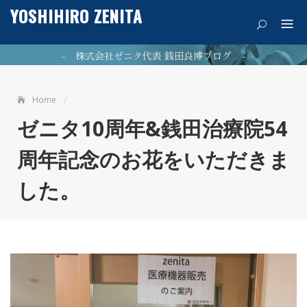
Skip
YOSHIHIRO ZENITA
痛みを希望に
to
content
- 株式会社ゼニタ代表 銭田良博ブログ -
Home
公式ホームページはこちら
ゼニタ10周年&銭田治療院54
周年記念のお花をいただきま
NEWPOST 最新の投稿
した。
ファシア（筋膜）が11/7（火）に「カズレーザーと学ぶ」
2023年11月9日
で放映されました。
2023年7月26日
最新のブログはこちら！
2021年5
銭田治療院千種駅前はマッサージ師募集中!!
月21日