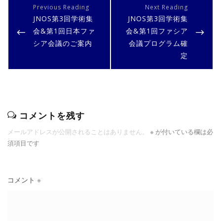
稿
PREVIOUS
NEXT
JNOS第3回学術集
JNOS第3回学術集
ナ
POST
POST
会&第1回日本ファ
会&第1回ファシア
ビ
シア会議のご案内
会議プログラム確
ゲ
定
ー
シ
ョ
ン
コメントを残す
メールアドレスが公開されることはありません。
※
が付いている欄は必
須項目です
コメント
※