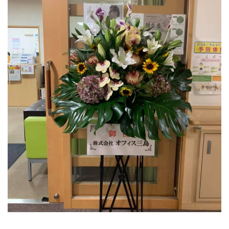
株式会社ゼニタ銭田治療院千種駅前就職説明会（Zoom）
2021年3月13日
のご案内
星城大学公開講演会のご案内（ウィズコロナ・ポストコロ
2021年2月28日
ナ時代の男女共同参画）