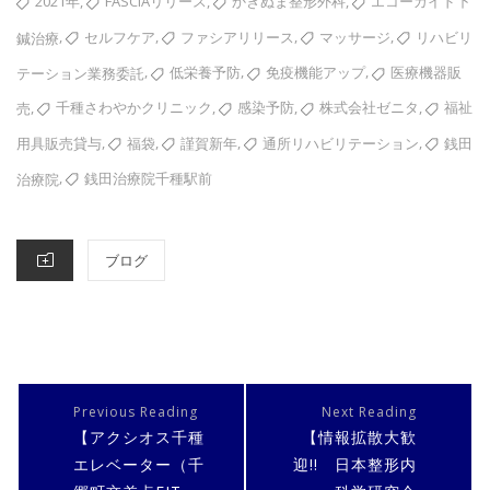
,
,
,
2021年
FASCIAリリース
かきぬま整形外科
エコーガイド下
,
,
,
,
セルフケア
ファシアリリース
マッサージ
リハビリ
鍼治療
,
,
,
低栄養予防
免疫機能アップ
医療機器販
テーション業務委託
,
,
,
,
千種さわやかクリニック
感染予防
株式会社ゼニタ
福祉
売
,
,
,
,
福袋
謹賀新年
通所リハビリテーション
銭田
用具販売貸与
,
銭田治療院千種駅前
治療院
CATEGORIES
ブログ
投
稿
PREVIOUS
NEXT
【アクシオス千種
【情報拡散大歓
ナ
POST
POST
エレベーター（千
迎!! 日本整形内
ビ