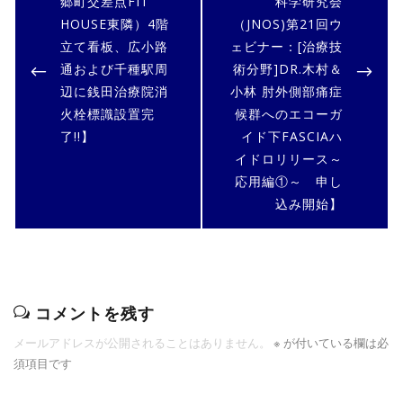
郷町交差点FIT
科学研究会
ゲ
HOUSE東隣）4階
（JNOS)第21回ウ
ー
立て看板、広小路
ェビナー：[治療技
通および千種駅周
術分野]DR.木村＆
シ
辺に銭田治療院消
小林 肘外側部痛症
ョ
火栓標識設置完
候群へのエコーガ
ン
了!!】
イド下FASCIAハ
イドロリリース～
応用編①～ 申し
込み開始】
コメントを残す
メールアドレスが公開されることはありません。
※
が付いている欄は必
須項目です