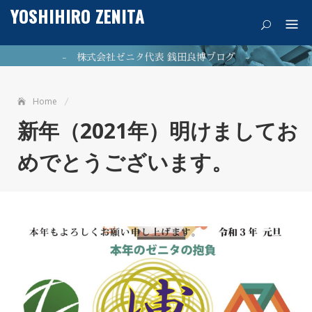
Skip
YOSHIHIRO ZENITA
痛みを希望に
to
content
- 株式会社ゼニタ代表 銭田良博ブログ -
Home
公式ホームページはこちら
新年（2021年）明けましてお
めでとうございます。
NEWPOST 最新の投稿
ファシア（筋膜）が11/7（火）に「カズレーザーと学ぶ」
2023年11月9日
で放映されました。
2023年7月26日
最新のブログはこちら！
2021年5
銭田治療院千種駅前はマッサージ師募集中!!
月21日