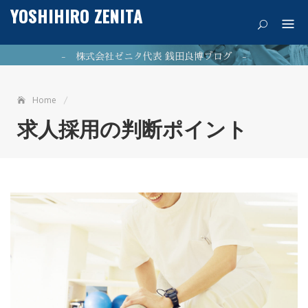
Skip
YOSHIHIRO ZENITA
痛みを希望に
to
content
- 株式会社ゼニタ代表 銭田良博ブログ -
Home
公式ホームページはこちら
求人採用の判断ポイント
NEWPOST 最新の投稿
ファシア（筋膜）が11/7（火）に「カズレーザーと学ぶ」
2023年11月9日
で放映されました。
2023年7月26日
最新のブログはこちら！
2021年5
銭田治療院千種駅前はマッサージ師募集中!!
月21日