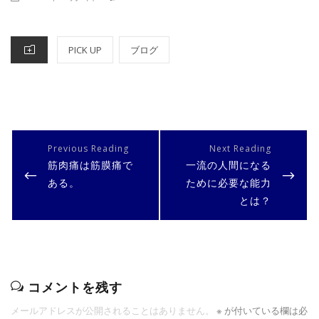
ON
CATEGORIES
PICK UP
ブログ
投
稿
PREVIOUS
NEXT
筋肉痛は筋膜痛で
一流の人間になる
ナ
POST
POST
ある。
ために必要な能力
ビ
とは？
ゲ
ー
シ
ョ
コメントを残す
ン
メールアドレスが公開されることはありません。
※
が付いている欄は必