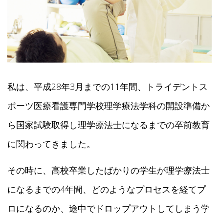
株式会社ゼニタ銭田治療院千種駅前就職説明会（Zoom）
2021年3月13日
のご案内
星城大学公開講演会のご案内（ウィズコロナ・ポストコロ
2021年2月28日
ナ時代の男女共同参画）
私は、平成28年3月までの11年間、トライデントス
ポーツ医療看護専門学校理学療法学科の開設準備か
ら国家試験取得し理学療法士になるまでの卒前教育
に関わってきました。
その時に、高校卒業したばかりの学生が理学療法士
になるまでの4年間、どのようなプロセスを経てプ
ロになるのか、途中でドロップアウトしてしまう学