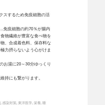
クスするため免疫細胞の活
…免疫細胞の約70％が腸内
、食物繊維が豊富な食べ物を
加物、合成着色料、保存料な
で極力摂らないよう心がけま
のお湯に20～30分ゆっくり
康維持にも繋がります。
能
,
感染対策
,
東洋医学
,
栄養
,
睡