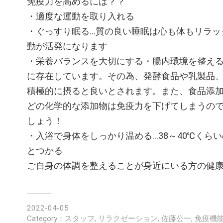
免疫力を高めるには？？
・適度な運動を取り入れる
・ぐっすり眠る…質の良い睡眠は心も体もリラッ
動が活発になります
・栄養バランスを大切にする・腸内環境を整える
に存在しています。その為、発酵食品や乳製品
積極的に摂ると良いとされます。また、食品添
どの化学的な添加物は免疫力を下げてしまうの
しょう！
・入浴で身体をしっかり温める…38～40℃くらい
とつかる
ご自身の体調を整えることが身近にいる方の健
2022-04-05
Category：
スタッフ
,
リラクゼーション
,
佐藤公一
,
免疫機