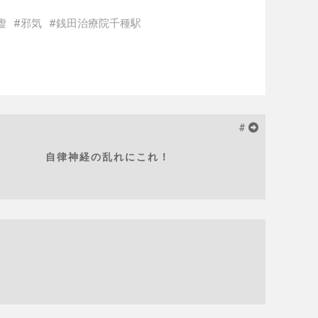
虚
邪気
銭田治療院千種駅
#
自律神経の乱れにこれ！