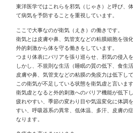
東洋医学ではこれらを邪気（じゃき）と呼び、
て病気を予防することを重視しています。
ここで大事なのが衛気（えき）の働きです。
衛気とは皮膚や鼻、気管支などの粘膜細胞を強
外的刺激から体を守る働きをしています。
つまり体表にバリアを張り巡らせ、邪気の侵入
しかし、不規則な生活（睡眠の質の低下、食生
皮膚や鼻、気管支などの粘膜の免疫力は低下し
この衛気が不足している状態を衛気虚と言いま
衛気虚となると外的刺激へのバリア機能が低下
疲れやすい、季節の変わり目や気温変化に体調
すい、呼吸器系の異常、低体温、多汗、皮膚の
なります。