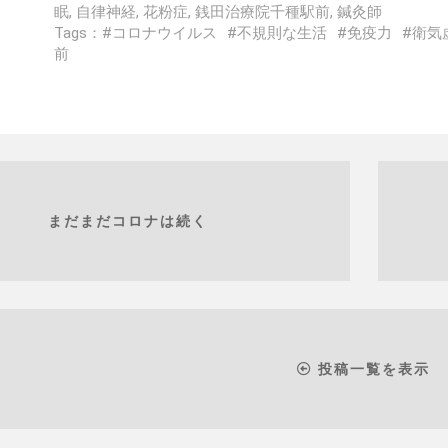
眠
,
自律神経
,
花粉症
,
銭田治療院千種駅前
,
鍼灸師
Tags：
コロナウイルス
不規則な生活
免疫力
衛気
前
まだまだコロナは続く
投稿一覧を表示