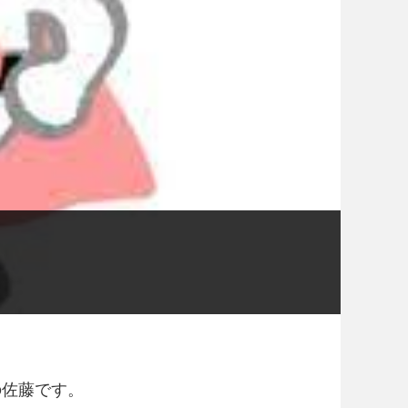
！
の佐藤です。