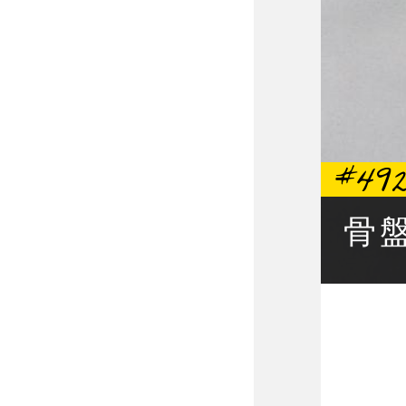
#49
骨