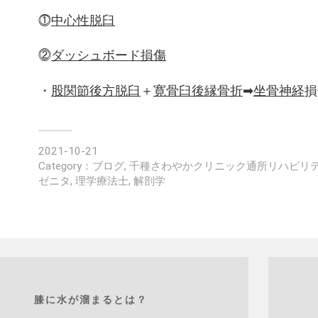
⓵
中心性脱臼
⓶
ダッシュボード損傷
・
股関節後方脱臼
＋
寛骨臼後縁骨折
➡
坐骨神経
損
2021-10-21
Category：
ブログ
,
千種さわやかクリニック通所リハビリ
ゼニタ
,
理学療法士
,
解剖学
膝に水が溜まるとは？