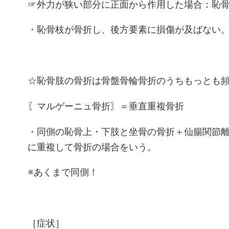
☞外力が狭い部分に正面から作用した場合：恥
・恥骨枝が骨折し、後方要素に損傷が及ばない
☆恥骨肢の骨折は骨盤骨輪骨折のうちもっとも
〖マルゲーニュ骨折〗＝垂直重複骨折
・同側の恥骨上・下肢と坐骨の骨折＋仙腸関節
に重複して骨折の場合をいう。
※あくまで同側！
［症状］