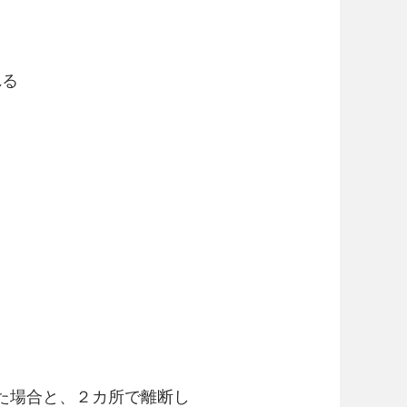
れる
た場合と、２カ所で離断し