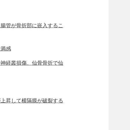
に腸管が骨折部に嵌入するこ
張満感
骨神経叢損傷、仙骨骨折で仙
が上昇して横隔膜が破裂する