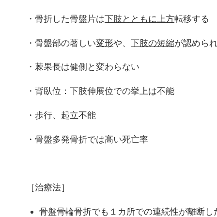
・骨折した骨盤片は
下肢とともに上方
転移する
・骨盤部の著しい
変形
や、
下肢の短縮
が認めら
・棘果長は健側と変わらない
・背臥位：下肢伸展位での挙上は不能
・歩行、起立不能
・骨盤多発骨折では高い死亡率
［治療法］
骨盤骨輪骨折でも１カ所での連続性が離断し