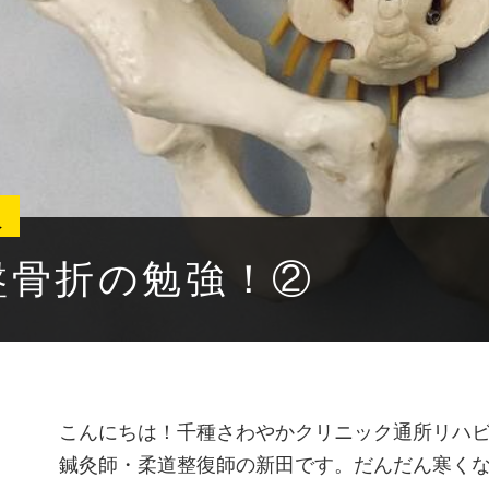
2
盤骨折の勉強！②
こんにちは！千種さわやかクリニック通所リハ
鍼灸師・柔道整復師の新田です。だんだん寒く