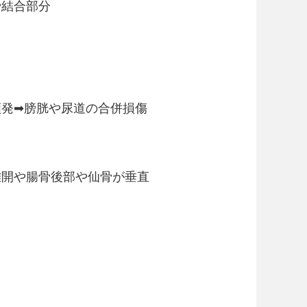
骨結合部分
。
頻発➡膀胱や尿道の合併損傷
離開や腸骨後部や仙骨が垂直