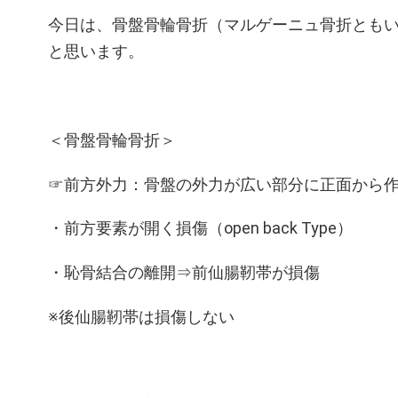
今日は、骨盤骨輪骨折（マルゲーニュ骨折とも
と思います。
＜骨盤骨輪骨折＞
☞前方外力：骨盤の外力が広い部分に正面から
・前方要素が開く損傷（open back Type）
・恥骨結合の離開⇒前仙腸靭帯が損傷
※後仙腸靭帯は損傷しない