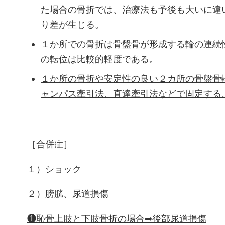
た場合の骨折では、治療法も予後も大いに違
り差が生じる。
１か所での骨折は骨盤骨が形成する輪の連続
の転位は比較的軽度である。
１か所の骨折や安定性の良い２カ所の骨盤骨
ャンパス牽引法、直達牽引法などで固定する
［合併症］
１）ショック
２）膀胱、尿道損傷
❶恥骨上肢と下肢骨折の場合➡後部尿道損傷