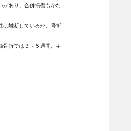
いがあり、合併損傷もかな
性は離断しているが、骨折
輪骨折では３～５週間、キ
。