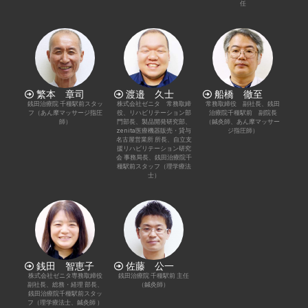
任
繁本 章司
渡邉 久士
船橋 徹至
銭田治療院 千種駅前スタッ
株式会社ゼニタ 常務取締
常務取締役 副社長、銭田
フ（あん摩マッサージ指圧
役、リハビリテーション部
治療院千種駅前 副院長
師）
門部長、製品開発研究部、
（鍼灸師、あん摩マッサー
zenita医療機器販売・貸与
ジ指圧師）
名古屋営業所 所長、自立支
援リハビリテーション研究
会 事務局長、銭田治療院千
種駅前スタッフ（理学療法
士）
銭田 智恵子
佐藤 公一
株式会社ゼニタ専務取締役
銭田治療院 千種駅前 主任
副社長、総務・経理 部長、
（鍼灸師）
銭田治療院千種駅前スタッ
フ（理学療法士、鍼灸師 ）