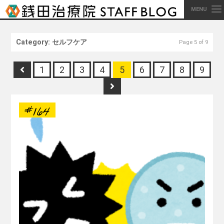
MENU
Category: セルフケア
Page 5 of 9
1
2
3
4
5
6
7
8
9
#164