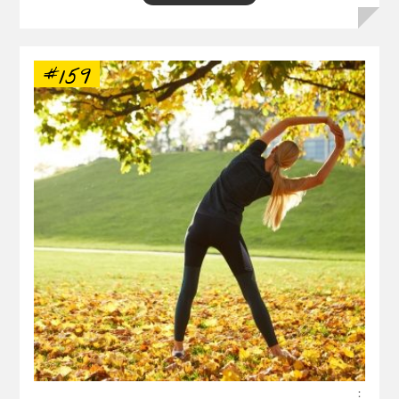
#159
：