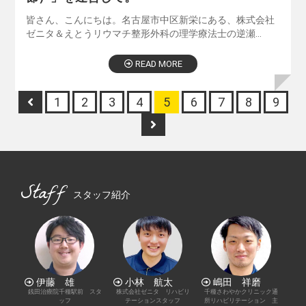
皆さん、こんにちは。名古屋市中区新栄にある、株式会社
ゼニタ＆えとうリウマチ整形外科の理学療法士の逆瀬…
READ MORE
1
2
3
4
5
6
7
8
9
Staff
スタッフ紹介
伊藤 雄
小林 航太
嶋田 祥磨
銭田治療院千種駅前 スタ
株式会社ゼニタ リハビリ
千種さわやかクリニック通
ッフ
テーションスタッフ
所リハビリテーション 主