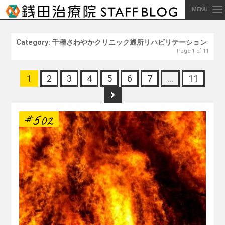
MENU
Category: 千種さわやかクリニック通所リハビリテーション
Page 1 of 11
1
2
3
4
5
6
7
…
11
#502