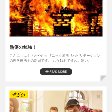
：
熱傷の勉強！
こんにちは！さわやかクリニック通所リハビリテーション
の理学療法士の新田です。 もう12月ですね。寒い…
READ MORE
#501