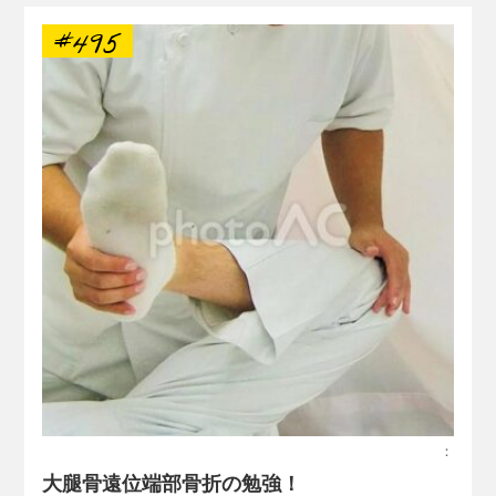
#495
：
大腿骨遠位端部骨折の勉強！