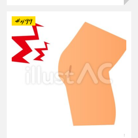
#499
：