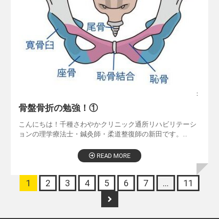
：
骨盤骨折の勉強！①
こんにちは！千種さわやかクリニック通所リハビリテーシ
ョンの理学療法士・鍼灸師・柔道整復師の新田です。…
READ MORE
1
2
3
4
5
6
7
…
11