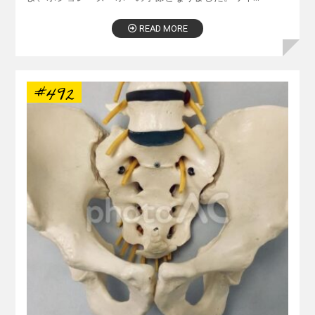
READ MORE
#492