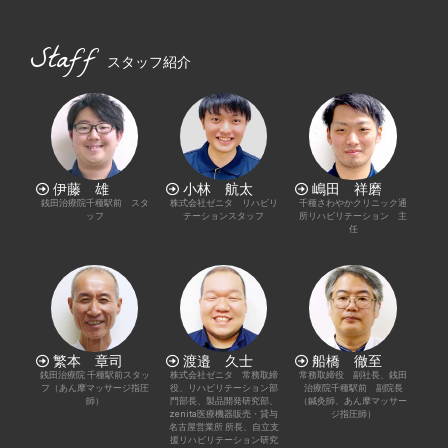
Staff
スタッフ紹介
伊藤 雄
小林 航太
嶋田 祥磨
銭田治療院千種駅前 スタ
株式会社ゼニタ リハビリ
千種さわやかクリニック通
ッフ
テーションスタッフ
所リハビリテーション 主
任
繁本 章司
渡邉 久士
船橋 徹至
銭田治療院 千種駅前スタッ
株式会社ゼニタ 常務取締
常務取締役 副社長、銭田
フ（あん摩マッサージ指圧
役、リハビリテーション部
治療院千種駅前 副院長
師）
門部長、製品開発研究部、
（鍼灸師、あん摩マッサー
zenita医療機器販売・貸与
ジ指圧師）
名古屋営業所 所長、自立支
援リハビリテーション研究