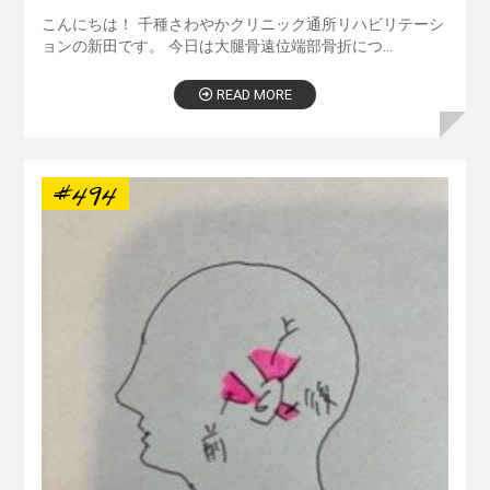
こんにちは！ 千種さわやかクリニック通所リハビリテーシ
ョンの新田です。 今日は大腿骨遠位端部骨折につ…
READ MORE
#494