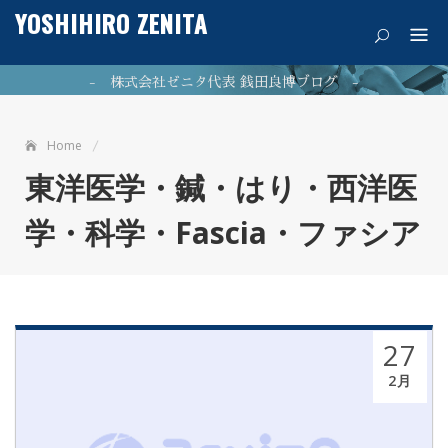
Skip
YOSHIHIRO ZENITA
痛みを希望に
to
content
- 株式会社ゼニタ代表 銭田良博ブログ -
Home
公式ホームページはこちら
東洋医学・鍼・はり・西洋医
学・科学・Fascia・ファシア
NEWPOST 最新の投稿
ファシア（筋膜）が11/7（火）に「カズレーザーと学ぶ」
2023年11月9日
で放映されました。
27
2023年7月26日
最新のブログはこちら！
2月
2021年5
銭田治療院千種駅前はマッサージ師募集中!!
月21日