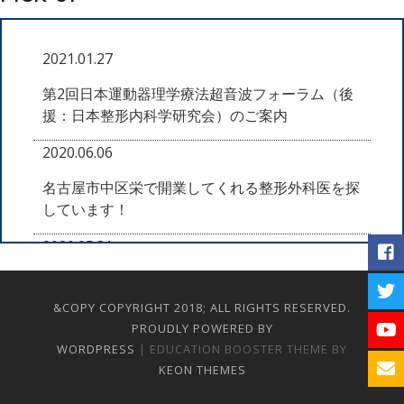
り
2021.01.27
第2回日本運動器理学療法超音波フォーラム（後
援：日本整形内科学研究会）のご案内
2020.06.06
名古屋市中区栄で開業してくれる整形外科医を探
しています！
2020.05.31
６月１日より「zenita医療機器販売名古屋営業
所」を始めます。
&COPY COPYRIGHT 2018; ALL RIGHTS RESERVED.
PROUDLY POWERED BY
2018.06.25
WORDPRESS
| EDUCATION BOOSTER THEME BY
KEON THEMES
私の治療院を探して来る患者様について