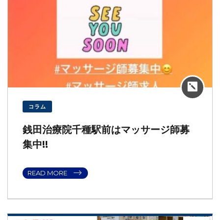
株式会社ゼニタ銭田治療院千種駅前就職説明会（Zoom）
2021年3月13日
のご案内
星城大学公開講演会のご案内（ウィズコロナ・ポストコロ
2021年2月28日
ナ時代の男女共同参画）
コラム
銭田治療院千種駅前はマッサージ師募
集中!!
READ MORE