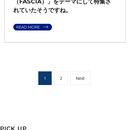
（FASCIA）」をテーマにして特集さ
れていたそうですね。
READ MORE
投
Page
Page
Next
1
2
Next
稿
page
の
ペ
ー
ジ
送
PICK UP