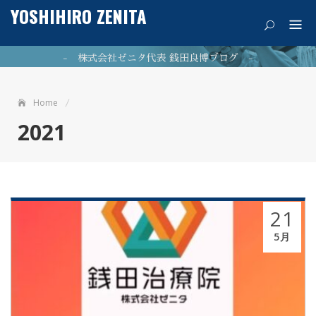
Skip
YOSHIHIRO ZENITA
痛みを希望に
to
content
- 株式会社ゼニタ代表 銭田良博ブログ -
Home
公式ホームページはこちら
2021
NEWPOST 最新の投稿
21
ファシア（筋膜）が11/7（火）に「カズレーザーと学ぶ」
5月
2023年11月9日
で放映されました。
2023年7月26日
最新のブログはこちら！
2021年5
銭田治療院千種駅前はマッサージ師募集中!!
月21日