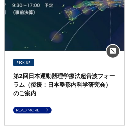
株式会社ゼニタ銭田治療院千種駅前就職説明会（Zoom）
2021年3月13日
のご案内
星城大学公開講演会のご案内（ウィズコロナ・ポストコロ
2021年2月28日
ナ時代の男女共同参画）
PICK UP
第2回日本運動器理学療法超音波フォー
ラム（後援：日本整形内科学研究会）
のご案内
READ MORE