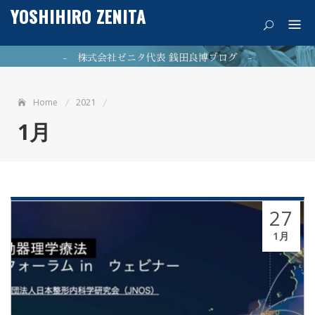
Skip
YOSHIHIRO ZENITA
痛みを希望に
to
content
- 株式会社ゼニタ代表 銭田良博ブログ -
2021
Home
公式ホームページはこちら
1月
NEWPOST 最新の投稿
27
ファシア（筋膜）が11/7（火）に「カズレーザーと学ぶ」
1月
2023年11月9日
で放映されました。
2023年7月26日
最新のブログはこちら！
2021年5
銭田治療院千種駅前はマッサージ師募集中!!
月21日